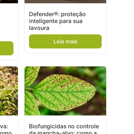
Defender®: proteção
inteligente para sua
lavoura
Leia mais
va:
Biofungicidas no controle
 como
da mancha-alvo: como a