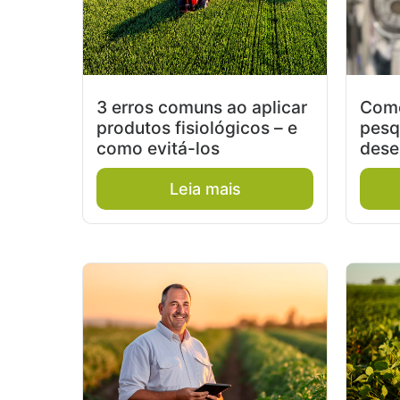
3 erros comuns ao aplicar
Como
produtos fisiológicos – e
pesq
como evitá-los
dese
Leia mais