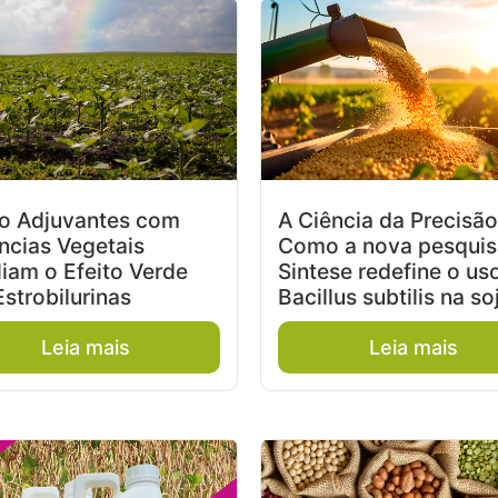
 Adjuvantes com
A Ciência da Precisão
ncias Vegetais
Como a nova pesquis
iam o Efeito Verde
Sintese redefine o us
Estrobilurinas
Bacillus subtilis na so
Leia mais
Leia mais