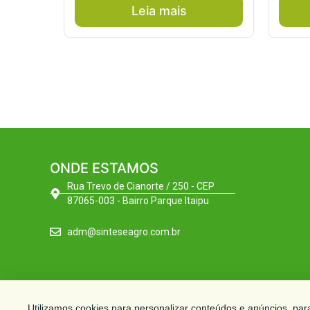
Leia mais
ONDE ESTAMOS
Rua Trevo de Cianorte / 250 - CEP
87065-003 - Bairro Parque Itaipu
adm@sinteseagro.com.br
Utilizamos cookies para personalizar conteúdos e anúncios, para 