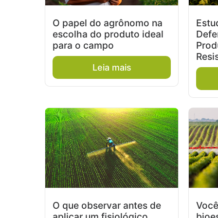
O papel do agrônomo na
Estu
escolha do produto ideal
Defe
para o campo
Prod
Resi
Leia mais
O que observar antes de
Você
aplicar um fisiológico
bioe