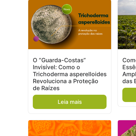
O “Guarda-Costas”
Como
Invisível: Como o
Essê
Trichoderma asperelloides
Ampl
Revoluciona a Proteção
das 
de Raízes
Leia mais