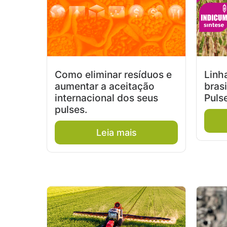
Como eliminar resíduos e
Linh
aumentar a aceitação
bras
internacional dos seus
Puls
pulses.
Leia mais