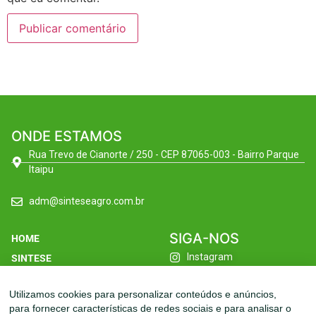
ONDE ESTAMOS
Rua Trevo de Cianorte / 250 - CEP 87065-003 - Bairro Parque
Itaipu
adm@sinteseagro.com.br
SIGA-NOS
HOME
Instagram
SINTESE
Facebook
FILIAIS
Utilizamos cookies para personalizar conteúdos e anúncios,
Linkedin
LINHAS
para fornecer características de redes sociais e para analisar o