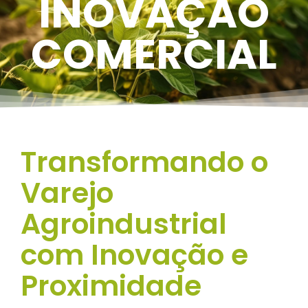
INOVAÇÃO
COMERCIAL
Transformando o
Varejo
Agroindustrial
com Inovação e
Proximidade