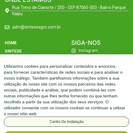
Rua Trevo de Cianorte / 250 - CEP 87065-003 - Bairro Parque
Itaipu
adm@sinteseagro.com.br
SIGA-NOS
HOME
Instagram
SINTESE
Facebook
FILIAIS
Utilizamos cookies para personalizar conteúdos e anúncios,
Linkedin
LINHAS
para fornecer características de redes sociais e para analisar o
Youtube
SUSTENTABILIDADE
nosso tráfego. Também partilhamos informações sobre a sua
utilização do nosso site com os nossos parceiros das redes
INOVAÇÃO
sociais, publicidade e análise, que podem combiná-las com
CONTATO
outras informações que lhes tenha fornecido ou que tenham
recolhido a partir da sua utilização dos seus serviços. O
utilizador consente com os nossos cookies se continuar a utilizar
o nosso sítio web.
Centro De Instalação