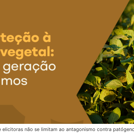
e elicitoras não se limitam ao antagonismo contra patógeno