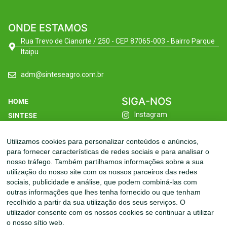
ONDE ESTAMOS
Rua Trevo de Cianorte / 250 - CEP 87065-003 - Bairro Parque
Itaipu
adm@sinteseagro.com.br
SIGA-NOS
HOME
Instagram
SINTESE
Facebook
FILIAIS
Utilizamos cookies para personalizar conteúdos e anúncios,
Linkedin
LINHAS
para fornecer características de redes sociais e para analisar o
Youtube
SUSTENTABILIDADE
nosso tráfego. Também partilhamos informações sobre a sua
utilização do nosso site com os nossos parceiros das redes
INOVAÇÃO
sociais, publicidade e análise, que podem combiná-las com
CONTATO
outras informações que lhes tenha fornecido ou que tenham
recolhido a partir da sua utilização dos seus serviços. O
utilizador consente com os nossos cookies se continuar a utilizar
o nosso sítio web.