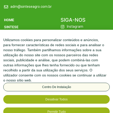
adm@sinteseagro.com.br
SIGA-NOS
HOME
Instagram
SINTESE
Facebook
FILIAIS
Utilizamos cookies para personalizar conteúdos e anúncios,
Linkedin
LINHAS
para fornecer características de redes sociais e para analisar o
Youtube
SUSTENTABILIDADE
nosso tráfego. Também partilhamos informações sobre a sua
utilização do nosso site com os nossos parceiros das redes
INOVAÇÃO
sociais, publicidade e análise, que podem combiná-las com
CONTATO
outras informações que lhes tenha fornecido ou que tenham
recolhido a partir da sua utilização dos seus serviços. O
utilizador consente com os nossos cookies se continuar a utilizar
o nosso sítio web.
Centro De Instalação
Desativar Todos
Permitir Tudo